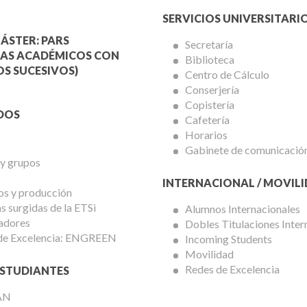
Menú
SERVICIOS UNIVERSITARI
a
Servicios
ÁSTER: PARS
Secretaría
AS ACADÉMICOS CON
Biblioteca
mica
Universitarios
S SUCESIVOS)
Centro de Cálculo
Conserjería
Copistería
DOS
Cafetería
Horarios
Gabinete de comunicació
 y grupos
INTERNACIONAL / MOVIL
os y producción
 surgidas de la ETSi
Alumnos Internacionales
adores
Dobles Titulaciones Inter
de Excelencia: ENGREEN
Incoming Students
Movilidad
Redes de Excelencia
STUDIANTES
AN