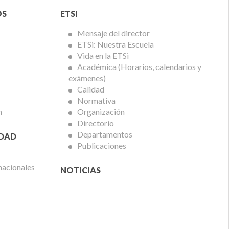
Menú
OS
ETSI
ETSi
Mensaje del director
ETSi: Nuestra Escuela
Vida en la ETSi
Académica (Horarios, calendarios y
exámenes)
Calidad
Normativa
n
Organización
Directorio
Departamentos
IDAD
Publicaciones
nacionales
NOTICIAS