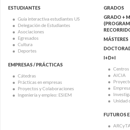
Menú
Menú
ESTUDIANTES
GRADOS
Alumnos
Ofert
GRADO + M
Guía interactiva estudiantes US
(PROGRAM
Delegación de Estudiantes
Acadé
RECORRIDO
Asociaciones
Egresados
MÁSTERES
Cultura
DOCTORA
Deportes
I+D+I
EMPRESAS / PRÁCTICAS
Centros
AICIA
Cátedras
Proyect
Prácticas en empresas
Empresas
Proyectos y Colaboraciones
Investig
Ingeniería y empleo: ESIEM
Unidad 
FUTUROS E
ARCyT