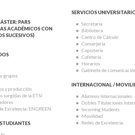
Menú
SERVICIOS UNIVERSITARI
a
Servicios
ÁSTER: PARS
Secretaría
AS ACADÉMICOS CON
Biblioteca
mica
Universitarios
S SUCESIVOS)
Centro de Cálculo
Conserjería
Copistería
DOS
Cafetería
Horarios
Gabinete de comunicació
 y grupos
INTERNACIONAL / MOVIL
os y producción
 surgidas de la ETSi
Alumnos Internacionales
adores
Dobles Titulaciones Inter
de Excelencia: ENGREEN
Incoming Students
Movilidad
Redes de Excelencia
STUDIANTES
AN