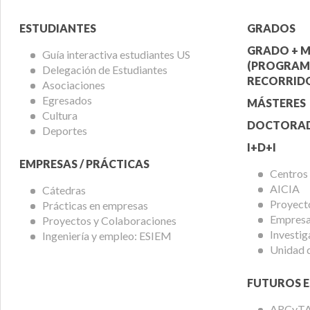
Menú
Menú
ESTUDIANTES
GRADOS
Alumnos
Ofert
GRADO + M
Guía interactiva estudiantes US
(PROGRAM
Delegación de Estudiantes
Acadé
RECORRIDO
Asociaciones
Egresados
MÁSTERES
Cultura
DOCTORA
Deportes
I+D+I
EMPRESAS / PRÁCTICAS
Centros
AICIA
Cátedras
Proyect
Prácticas en empresas
Empresas
Proyectos y Colaboraciones
Investig
Ingeniería y empleo: ESIEM
Unidad 
FUTUROS E
ARCyT