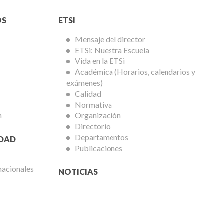
Menú
OS
ETSI
ETSi
Mensaje del director
ETSi: Nuestra Escuela
Vida en la ETSi
Académica (Horarios, calendarios y
exámenes)
Calidad
Normativa
n
Organización
Directorio
Departamentos
IDAD
Publicaciones
nacionales
NOTICIAS