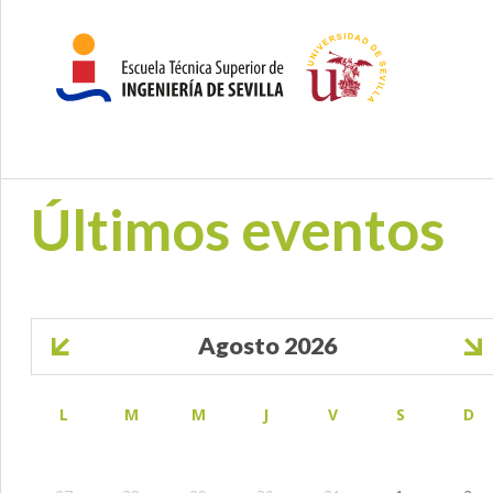
Últimos eventos
Paginación
Agosto 2026
L
M
M
J
V
S
D