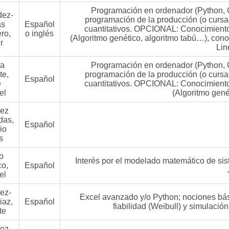
Programación en ordenador (Python, C
dez-
programación de la producción (o curs
as
Español
cuantitativos. OPCIONAL: Conocimiento
ro,
o inglés
(Algoritmo genético, algoritmo tabú…), co
r
Lin
na
Programación en ordenador (Python, C
te,
programación de la producción (o curs
Español
e
cuantitativos. OPCIONAL: Conocimiento
el
(Algoritmo gené
ez
das,
Español
io
s
o
Interés por el modelado matemático de sis
co,
Español
el
ez-
Excel avanzado y/o Python; nociones bá
iaz,
Español
fiabilidad (Weibull) y simulació
te
ez-