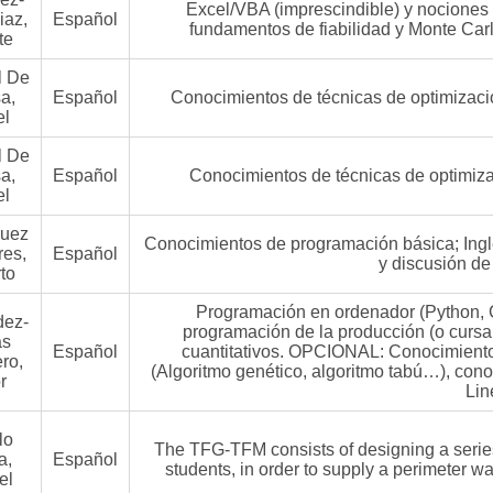
Excel/VBA (imprescindible) y nociones 
iaz,
Español
fundamentos de fiabilidad y Monte Carl
te
l De
a,
Español
Conocimientos de técnicas de optimizac
el
l De
a,
Español
Conocimientos de técnicas de optimiz
el
uez
Conocimientos de programación básica; Inglé
res,
Español
y discusión de
to
Programación en ordenador (Python, C
dez-
programación de la producción (o curs
as
Español
cuantitativos. OPCIONAL: Conocimiento
ro,
(Algoritmo genético, algoritmo tabú…), co
r
Lin
lo
The TFG-TFM consists of designing a series
a,
Español
students, in order to supply a perimeter wat
el