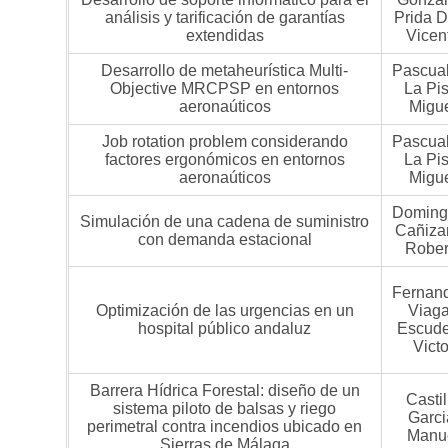
análisis y tarificación de garantías
Prida D
extendidas
Vicen
Desarrollo de metaheurística Multi-
Pascua
Objective MRCPSP en entornos
La Pis
aeronaúticos
Migu
Job rotation problem considerando
Pascua
factores ergonómicos en entornos
La Pis
aeronaúticos
Migu
Doming
Simulación de una cadena de suministro
Cañiza
con demanda estacional
Rober
Fernan
Optimización de las urgencias en un
Viag
hospital público andaluz
Escude
Victo
Barrera Hídrica Forestal: diseño de un
Castil
sistema piloto de balsas y riego
Garci
perimetral contra incendios ubicado en
Manu
Sierras de Málaga