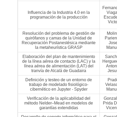
Fernan
Influencia de la Industria 4.0 en la
Viag
programación de la producción
Escude
Victo
Resolución del problema de gestión de
Moli
quirófanos y camas de la Unidad de
Parien
Recuperación Postanestésica mediante
Jos
la metaheurística GRASP
Manu
Elaboración del plan de mantenimiento
Sanch
de la línea aérea de contacto (LAC) y la
Hergue
línea aérea de alimentación (LAT) del
Anton
tranvía de Alcalá de Guadaira
Jesu
Definición y testeo de un entorno de
Prad
trabajo de modelado fisiológico-
Velas
cibernético en Jupyter - Spyder
Manu
Verificación de la aplicabilidad del
Gonzal
método Nelder–Mead en modelos de
Prida D
garantías extendidas
Vicen
Desarrollo de soporte informático para el
Gonzal