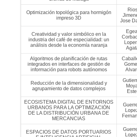
Rio
Optimización topológica para hormigón
Jimen
impreso 3D
Jose D
Egea
Creatividad y valor simbólico en la
Corba
industria del café de especialidad: un
Loper
análisis desde la economía naranja
Agat
Algoritmos de planificación de rutas
Caball
integrados en interfaces de gestión de
Gome
información para robots autónomos
Alva
Gutier
Reducción de la dimensionalidad y
Moya
agrupamiento de datos complejos
Este
ECOSISTEMA DIGITAL DE ENTORNOS
Guerr
URBANOS PARA LA OPTIMIZACIÓN
Lope
DE LA DISTRIBUCIÓN URBANA DE
Ferna
MERCANCIAS
Guerr
ESPACIOS DE DATOS PORTUARIOS
Lope