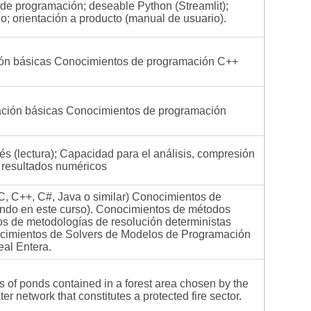
de programación; deseable Python (Streamlit);
o; orientación a producto (manual de usuario).
ión básicas Conocimientos de programación C++
ación básicas Conocimientos de programación
s (lectura); Capacidad para el análisis, compresión
 resultados numéricos
, C++, C#, Java o similar) Conocimientos de
ando en este curso). Conocimientos de métodos
s de metodologías de resolución deterministas
nocimientos de Solvers de Modelos de Programación
eal Entera.
 of ponds contained in a forest area chosen by the
er network that constitutes a protected fire sector.