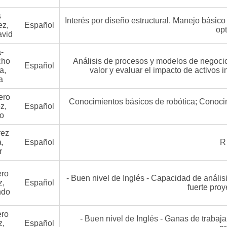
s
Interés por diseño estructural. Manejo básic
ez,
Español
opt
avid
-
cho
Análisis de procesos y modelos de negocio
Español
a,
valor y evaluar el impacto de activos 
a
ero
Conocimientos básicos de robótica; Conoci
z,
Español
ro
rez
,
Español
R
r
ero
- Buen nivel de Inglés - Capacidad de anális
z,
Español
fuerte proy
ndo
ero
- Buen nivel de Inglés - Ganas de trabaja
z,
Español