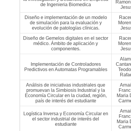
Ramon
de Ingenieria Biomedica
Jesu
Diseño e implementación de un modelo
Race
de simulación para la evaluación y
Moren
evolución de patologías clínicas.
Jesu
Diseño de Gemelos digitales en el sector
Race
médico. Ámbito de aplicación y
Moren
componentes.
Jesu
Alam
Implementación de Controladores
Cantare
Predictivos en Automatas Programables
Teodo
Rafa
Análisis de iniciativas industriales que
Arna
promuevan la Simbiosis Industrial y la
Franc
Economía Circular en la ciudad, región,
Maria 
país de interés del estudiante
Carm
Arna
Logística Inversa y Economía Circular en
Franc
el sector industrial de interés del
Maria 
estudiante
Carm