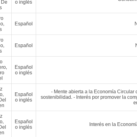
 De
o inglés
s
ro
o,
Español
s
ro
o,
Español
s
o
ro,
Español
ro
o inglés
el
iz
- Mente abierta a la Economía Circular
o,
Español
sostenibilidad. - Interés por promover la co
Del
o inglés
e
en
iz
o,
Español
Interés en la Economía
Del
o inglés
en