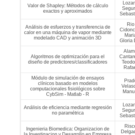
Loza
Valor de Shapley: Métodos de cálculo
Segur
exactos y aproximados
Sebast
Rio
Análisis de esfuerzos y transferencia de
Cidonc
calor en una máquina de vapor mediante
Mari
modelado CAD y animación 3D
Gloria 
Alam
Algoritmos de optimización para el
Cantare
diseño de predictores/classificadores
Teodo
Rafa
Módulo de simulación de ensayos
Prad
clínicos basado en modelos
Velas
computacionales fisiológicos sobre
Manu
CybSim - Matlab - R
Loza
Análisis de eficiencia mediante regresión
Segur
no paramétrica
Sebast
Risc
Ingenieria Biomedica: Organizacion de
Delga
la Investigacion y Desarrollo en Empresa