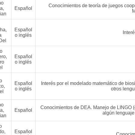
no
Conocimientos de teoría de juegos coope
a,
Español
M
ian
ha,
Español
Inter
a
o inglés
Del
o
ro,
Español
ro
o inglés
el
o
Español
Interés por el modelado matemático de bios
co,
o inglés
otros leng
el
no
Conocimientos de DEA. Manejo de LINGO (o
a,
Español
algún lenguaje 
ian
o
do,
Español
Conocimi