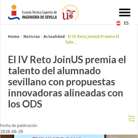
ES
Breadcrumbs
Home
Noticias
Actualidad
El IV Reto JoinUS Premia El
You
Tale...
are
here:
El IV Reto JoinUS premia el
talento del alumnado
sevillano con propuestas
innovadoras alineadas con
los ODS
Fecha de publicación
2026-06-29