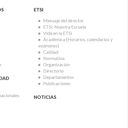
Menú
OS
ETSI
ETSi
Mensaje del director
ETSi: Nuestra Escuela
Vida en la ETSi
Académica (Horarios, calendarios y
exámenes)
Calidad
Normativa
n
Organización
Directorio
Departamentos
IDAD
Publicaciones
nacionales
NOTICIAS