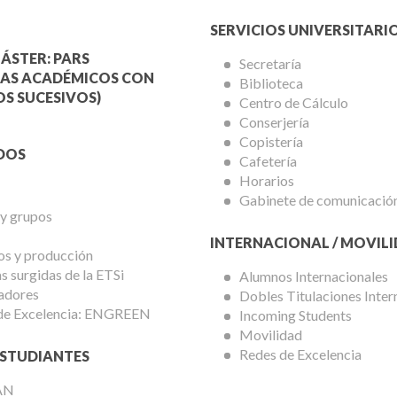
Menú
SERVICIOS UNIVERSITARI
a
Servicios
ÁSTER: PARS
Secretaría
AS ACADÉMICOS CON
Biblioteca
mica
Universitarios
S SUCESIVOS)
Centro de Cálculo
Conserjería
Copistería
DOS
Cafetería
Horarios
Gabinete de comunicació
 y grupos
INTERNACIONAL / MOVIL
os y producción
 surgidas de la ETSi
Alumnos Internacionales
adores
Dobles Titulaciones Inter
de Excelencia: ENGREEN
Incoming Students
Movilidad
Redes de Excelencia
STUDIANTES
AN