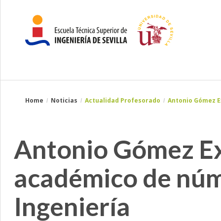
Breadcrumbs
You
Home
Noticias
Actualidad Profesorado
Antonio Gómez E
are
here:
Antonio Gómez Ex
académico de núm
Ingeniería