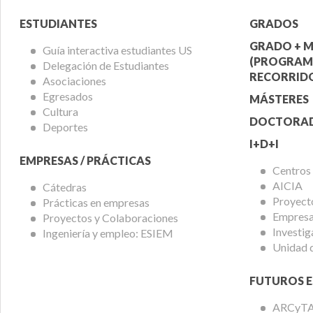
Menú
Menú
ESTUDIANTES
GRADOS
Alumnos
Ofert
GRADO + M
Guía interactiva estudiantes US
(PROGRAM
Delegación de Estudiantes
Acadé
RECORRIDO
Asociaciones
Egresados
MÁSTERES
Cultura
DOCTORA
Deportes
I+D+I
EMPRESAS / PRÁCTICAS
Centros
AICIA
Cátedras
Proyect
Prácticas en empresas
Empresas
Proyectos y Colaboraciones
Investig
Ingeniería y empleo: ESIEM
Unidad 
FUTUROS E
ARCyT