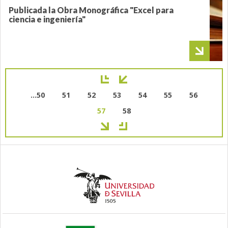
Publicada la Obra Monográfica "Excel para
ciencia e ingeniería"
Paginación
Page
…
50
Page
51
Page
52
Page
53
Page
54
Page
55
Page
56
Página
57
Page
58
actual