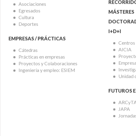
Acadé
RECORRIDO
Asociaciones
Egresados
MÁSTERES
Cultura
DOCTORA
Deportes
I+D+I
EMPRESAS / PRÁCTICAS
Centros
AICIA
Cátedras
Proyect
Prácticas en empresas
Empresas
Proyectos y Colaboraciones
Investig
Ingeniería y empleo: ESIEM
Unidad 
FUTUROS E
ARCyT
JAPA
Jornadas