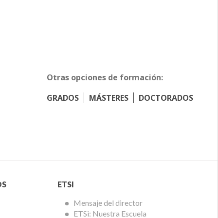
Otras opciones de formación:
GRADOS
MÁSTERES
DOCTORADOS
Menú
OS
ETSI
ETSi
Mensaje del director
ETSi: Nuestra Escuela