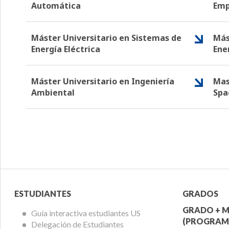
Automática
Emp
Máster Universitario en Sistemas de
Más
Energía Eléctrica
Ene
Máster Universitario en Ingeniería
Mas
Ambiental
Spa
Menú
Menú
ESTUDIANTES
GRADOS
Alumnos
Ofert
GRADO + M
Guía interactiva estudiantes US
(PROGRAM
Delegación de Estudiantes