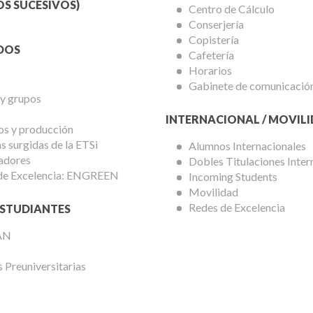
mica
Universitarios
S SUCESIVOS)
Centro de Cálculo
Conserjería
Copistería
DOS
Cafetería
Horarios
Gabinete de comunicació
 y grupos
INTERNACIONAL / MOVIL
os y producción
 surgidas de la ETSi
Alumnos Internacionales
adores
Dobles Titulaciones Inter
de Excelencia: ENGREEN
Incoming Students
Movilidad
Redes de Excelencia
STUDIANTES
AN
 Preuniversitarias