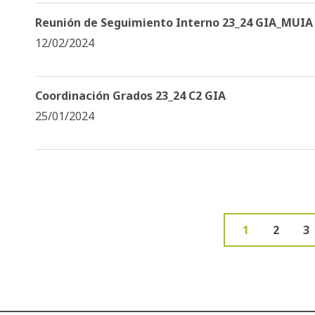
Reunión de Seguimiento Interno 23_24 GIA_MUIA
12/02/2024
Coordinación Grados 23_24 C2 GIA
25/01/2024
Página
1
Page
2
P
3
Siguient
Ú
Paginació
actual