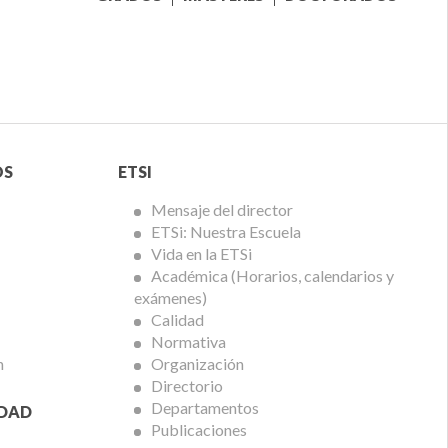
Menú
OS
ETSI
ETSi
Mensaje del director
ETSi: Nuestra Escuela
Vida en la ETSi
Académica (Horarios, calendarios y
exámenes)
Calidad
Normativa
n
Organización
Directorio
Departamentos
IDAD
Publicaciones