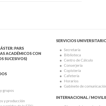
Menú
SERVICIOS UNIVERSITARI
a
Servicios
ÁSTER: PARS
Secretaría
AS ACADÉMICOS CON
Biblioteca
mica
Universitarios
S SUCESIVOS)
Centro de Cálculo
Conserjería
Copistería
DOS
Cafetería
Horarios
Gabinete de comunicació
 y grupos
INTERNACIONAL / MOVIL
os y producción
 surgidas de la ETSi