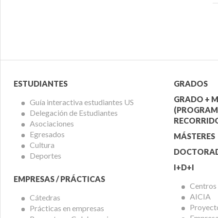
Menú
Menú
ESTUDIANTES
GRADOS
Alumnos
Ofert
GRADO + M
Guía interactiva estudiantes US
(PROGRAM
Delegación de Estudiantes
Acadé
RECORRIDO
Asociaciones
Egresados
MÁSTERES
Cultura
DOCTORA
Deportes
I+D+I
EMPRESAS / PRÁCTICAS
Centros
AICIA
Cátedras
Proyect
Prácticas en empresas
Empresas